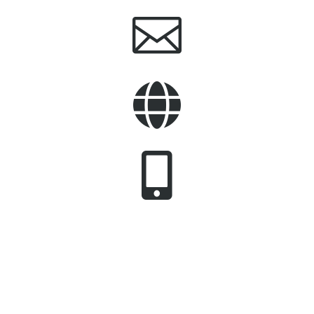


